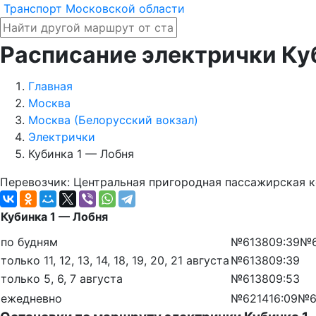
Транспорт Московской области
Расписание электрички Ку
Главная
Москва
Москва (Белорусский вокзал)
Электрички
Кубинка 1 — Лобня
Перевозчик: Центральная пригородная пассажирская 
Кубинка 1 — Лобня
по будням
№6138
09:39
№6
только 11, 12, 13, 14, 18, 19, 20, 21 августа
№6138
09:39
только 5, 6, 7 августа
№6138
09:53
ежедневно
№6214
16:09
№6