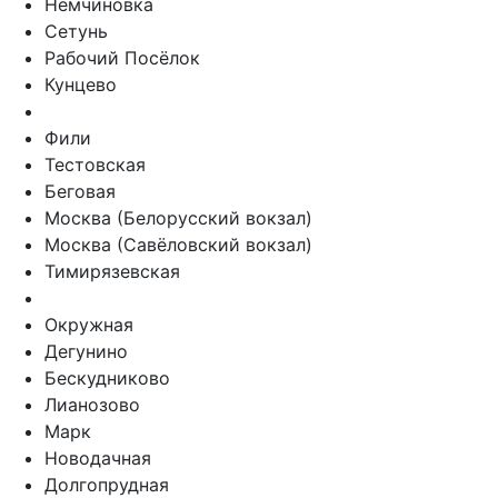
Немчиновка
Сетунь
Рабочий Посёлок
Кунцево
Фили
Тестовская
Беговая
Москва (Белорусский вокзал)
Москва (Савёловский вокзал)
Тимирязевская
Окружная
Дегунино
Бескудниково
Лианозово
Марк
Новодачная
Долгопрудная