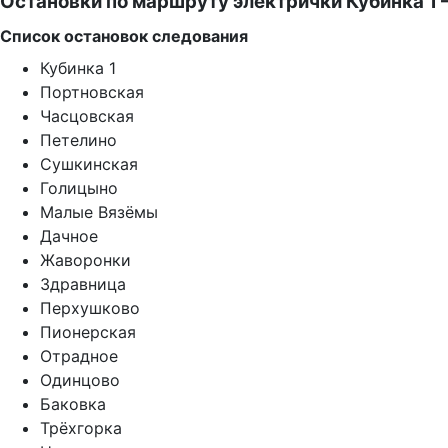
Остановки по маршруту электрички Кубинка 1
Список остановок следования
Кубинка 1
Портновская
Часцовская
Петелино
Сушкинская
Голицыно
Малые Вязёмы
Дачное
Жаворонки
Здравница
Перхушково
Пионерская
Отрадное
Одинцово
Баковка
Трёхгорка