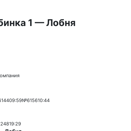
бинка 1 — Лобня
компания
144
09:59
№6156
10:44
248
19:29