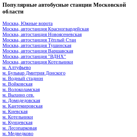
Популярные автобусные станции Московской
области
Москва, Южные ворота
Москва, автостанция Красногвардейская
Москва, автостанция Новоясеневская
Москва, автостанция Тёплый Стан
Москва, автостанция Тушинская
Москва, автостанция Варшавская
Москва, автостанция "ВДНХ"
Москва, автостанция Котельники
м. Алтуфьево
м. Бульвар Дмитрия Донского
м. Водный стадион
м. Войковская
м. Волоколамская
м. Выхино сев.
м. Домодедовская
м. Кантемировская
м. Киевская
м. Котельники
м. Кунцевская
м. Лесопарковая
м. Медведково