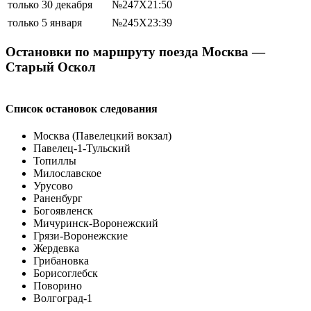
только 30 декабря
№247Х
21:50
только 5 января
№245Х
23:39
Остановки по маршруту поезда Москва —
Старый Оскол
Список остановок следования
Москва (Павелецкий вокзал)
Павелец-1-Тульский
Топиллы
Милославское
Урусово
Раненбург
Богоявленск
Мичуринск-Воронежский
Грязи-Воронежские
Жердевка
Грибановка
Борисоглебск
Поворино
Волгоград-1