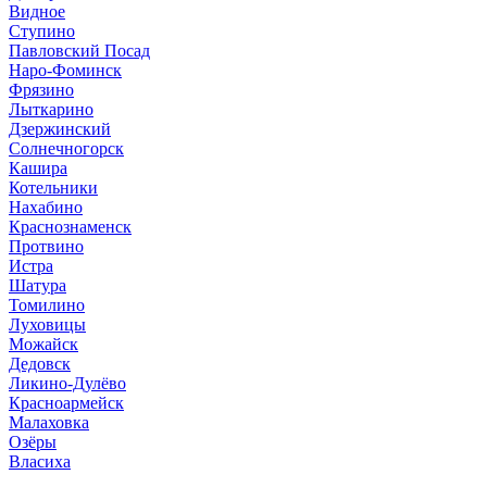
Видное
Ступино
Павловский Посад
Наро-Фоминск
Фрязино
Лыткарино
Дзержинский
Солнечногорск
Кашира
Котельники
Нахабино
Краснознаменск
Протвино
Истра
Шатура
Томилино
Луховицы
Можайск
Дедовск
Ликино-Дулёво
Красноармейск
Малаховка
Озёры
Власиха