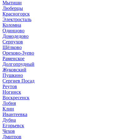
Мытищи
Люберцы
Красногорск
Электросталь
Коломна
Одинцово
Домодедово
Серпухов
Щёлково
Орехово-Зуево
Раменское
Долгопрудный
Жуковский
Пушкино
Сергиев Посад
Реутов
Ногинск
Воскресенск
Лобня
Клин
Ивантеевка
Дубна
Егорьевск
Чехов
Дмитров