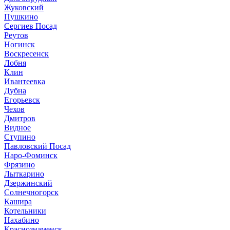
Жуковский
Пушкино
Сергиев Посад
Реутов
Ногинск
Воскресенск
Лобня
Клин
Ивантеевка
Дубна
Егорьевск
Чехов
Дмитров
Видное
Ступино
Павловский Посад
Наро-Фоминск
Фрязино
Лыткарино
Дзержинский
Солнечногорск
Кашира
Котельники
Нахабино
Краснознаменск