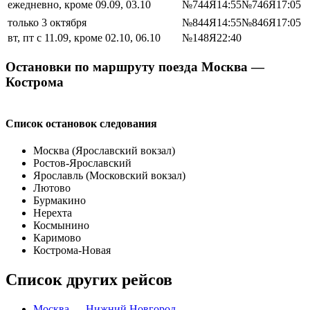
ежедневно, кроме 09.09, 03.10
№744Я
14:55
№746Я
17:05
только 3 октября
№844Я
14:55
№846Я
17:05
вт, пт с 11.09, кроме 02.10, 06.10
№148Я
22:40
Остановки по маршруту поезда Москва —
Кострома
Список остановок следования
Москва (Ярославский вокзал)
Ростов-Ярославский
Ярославль (Московский вокзал)
Лютово
Бурмакино
Нерехта
Космынино
Каримово
Кострома-Новая
Список других рейсов
Москва — Нижний Новгород