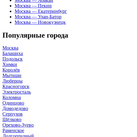
Москва — Абакан
Москва — Пекин
Москва — Екатеринбург
Москва — Улан-Батор
Москва — Новокузнецк
Популярные города
Москва
Балашиха
Подольск
Химки
Королёв
Мытищи
Люберцы
Красногорск
Электросталь
Коломна
Одинцово
Домодедово
Серпухов
Щёлково
Орехово-Зуево
Раменское
Долгопрудный