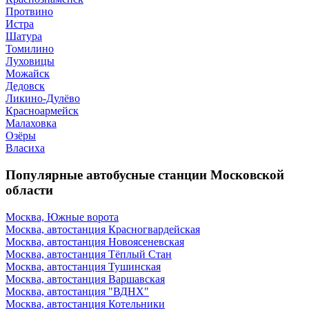
Протвино
Истра
Шатура
Томилино
Луховицы
Можайск
Дедовск
Ликино-Дулёво
Красноармейск
Малаховка
Озёры
Власиха
Популярные автобусные станции Московской
области
Москва, Южные ворота
Москва, автостанция Красногвардейская
Москва, автостанция Новоясеневская
Москва, автостанция Тёплый Стан
Москва, автостанция Тушинская
Москва, автостанция Варшавская
Москва, автостанция "ВДНХ"
Москва, автостанция Котельники