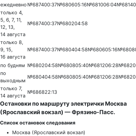
ежедневно
№6874
00:37
№6806
05:16
№6810
06:04
№6814
0
только 4,
5, 6, 7, 11,
№6874
00:37
№6802
04:58
12, 13,
14 августа
только 8,
9, 15,
№6874
00:37
№6804
04:58
№6806
05:16
№6808
16 августа
по будням
№6802
04:58
№6808
05:40
№6812
06:28
№6820
по
№6804
04:58
№6808
05:40
№6812
06:28
№6820
выходным
только 7,
№6868
22:13
14 августа
Остановки по маршруту электрички Москва
(Ярославский вокзал) — Фрязино-Пасс.
Список остановок следования
Москва (Ярославский вокзал)