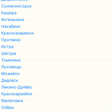
Солнечногорск
Кашира
Котельники
Нахабино
Краснознаменск
Протвино
Истра
Шатура
Томилино
Луховицы
Можайск
Дедовск
Ликино-Дулёво
Красноармейск
Малаховка
Озёры