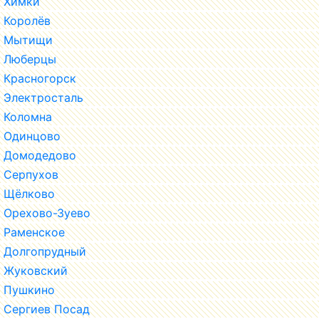
Химки
Королёв
Мытищи
Люберцы
Красногорск
Электросталь
Коломна
Одинцово
Домодедово
Серпухов
Щёлково
Орехово-Зуево
Раменское
Долгопрудный
Жуковский
Пушкино
Сергиев Посад