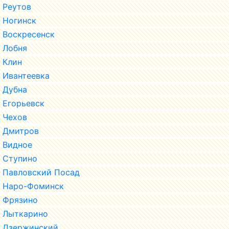
Реутов
Ногинск
Воскресенск
Лобня
Клин
Ивантеевка
Дубна
Егорьевск
Чехов
Дмитров
Видное
Ступино
Павловский Посад
Наро-Фоминск
Фрязино
Лыткарино
Дзержинский