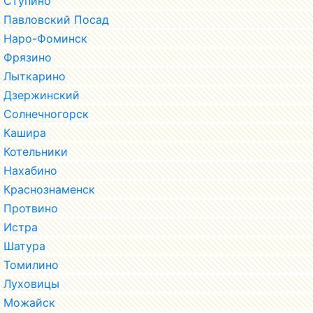
Ступино
Павловский Посад
Наро-Фоминск
Фрязино
Лыткарино
Дзержинский
Солнечногорск
Кашира
Котельники
Нахабино
Краснознаменск
Протвино
Истра
Шатура
Томилино
Луховицы
Можайск