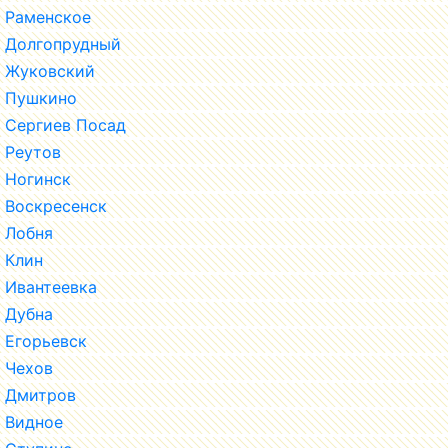
Раменское
Долгопрудный
Жуковский
Пушкино
Сергиев Посад
Реутов
Ногинск
Воскресенск
Лобня
Клин
Ивантеевка
Дубна
Егорьевск
Чехов
Дмитров
Видное