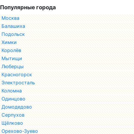
Популярные города
Москва
Балашиха
Подольск
Химки
Королёв
Мытищи
Люберцы
Красногорск
Электросталь
Коломна
Одинцово
Домодедово
Серпухов
Щёлково
Орехово-Зуево