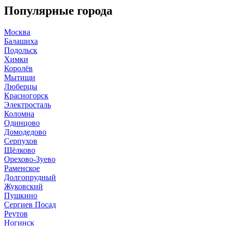
Популярные города
Москва
Балашиха
Подольск
Химки
Королёв
Мытищи
Люберцы
Красногорск
Электросталь
Коломна
Одинцово
Домодедово
Серпухов
Щёлково
Орехово-Зуево
Раменское
Долгопрудный
Жуковский
Пушкино
Сергиев Посад
Реутов
Ногинск