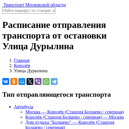
Транспорт Московской области
Расписание отправления
транспорта от остановки
Улица Дурылина
Главная
Королёв
Улица Дурылина
Тип отправляющегося транспорта
Автобусы
Москва — Королёв (Станция Болшево / северная)
Королёв (Станция Болшево / северная) — Москва
Дом отдыха "Болшево" — Королёв (Станция
Болшево / северная)