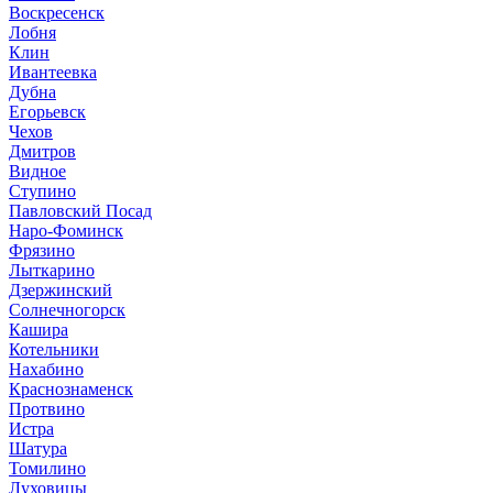
Воскресенск
Лобня
Клин
Ивантеевка
Дубна
Егорьевск
Чехов
Дмитров
Видное
Ступино
Павловский Посад
Наро-Фоминск
Фрязино
Лыткарино
Дзержинский
Солнечногорск
Кашира
Котельники
Нахабино
Краснознаменск
Протвино
Истра
Шатура
Томилино
Луховицы