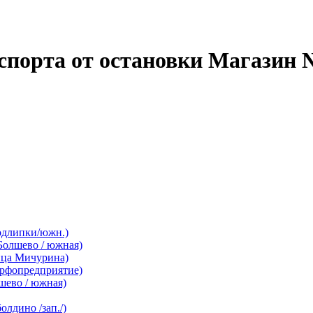
спорта от остановки Магазин 
одлипки/южн.)
Болшево / южная)
ица Мичурина)
орфопредприятие)
шево / южная)
лдино /зап./)