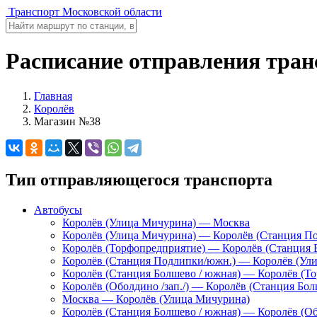
Транспорт Московской области
Расписание отправления тран
Главная
Королёв
Магазин №38
Тип отправляющегося транспорта
Автобусы
Королёв (Улица Мичурина) — Москва
Королёв (Улица Мичурина) — Королёв (Станция П
Королёв (Торфопредприятие) — Королёв (Станция 
Королёв (Станция Подлипки/южн.) — Королёв (Ул
Королёв (Станция Болшево / южная) — Королёв (Т
Королёв (Оболдино /зап./) — Королёв (Станция Бол
Москва — Королёв (Улица Мичурина)
Королёв (Станция Болшево / южная) — Королёв (Обо