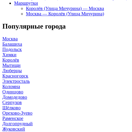
Маршрутки
Королёв (Улица Мичурина) — Москва
Москва — Королёв (Улица Мичурина)
Популярные города
Москва
Балашиха
Подольск
Химки
Королёв
Мытищи
Люберцы
Красногорск
Электросталь
Коломна
Одинцово
Домодедово
Серпухов
Щёлково
Орехово-Зуево
Раменское
Долгопрудный
Жуковский