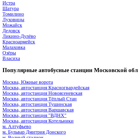
Истра
Шатура
Томилино
Луховицы
Можайск
Дедовск
Ликино-Дулёво
Красноармейск
Малаховка
Озёры
Власиха
Популярные автобусные станции Московской обл
Москва, Южные ворота
Москва, автостанция Красногвардейская
Москва, автостанция Новоясеневская
Москва, автостанция Тёплый Стан
Москва, автостанция Тушинская
Москва, автостанция Варшавская
Москва, автостанция "ВДНХ"
Москва, автостанция Котельники
м. Алтуфьево
м. Бульвар Дмитрия Донского
м. Водный стадион