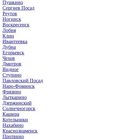
Пушкино
Сергиев Посад
Реутов
Ногинск
Воскресенск
Лобня
Клин
Ивантеевка
Дубна
Егорьевск
Чехов
Дмитров
Видное
Ступино
Павловский Посад
Наро-Фоминск
Фрязино
Лыткарино
Дзержинский
Солнечногорск
Кашира
Котельники
Нахабино
Краснознаменск
Протвино