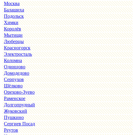
Москва
Балашиха
Подольск
Химки
Королёв
Мытищи
Люберцы
Красногорск
Электросталь
Коломна
Одинцово
Домодедово
Серпухов
Щёлково
Орехово-Зуево
Раменское
Долгопрудный
Жуковский
Пушкино
Сергиев Посад
Реутов