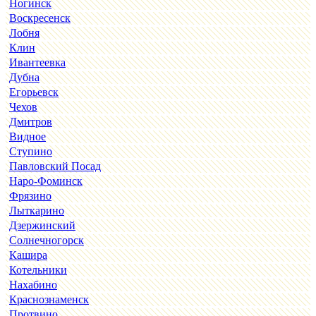
Ногинск
Воскресенск
Лобня
Клин
Ивантеевка
Дубна
Егорьевск
Чехов
Дмитров
Видное
Ступино
Павловский Посад
Наро-Фоминск
Фрязино
Лыткарино
Дзержинский
Солнечногорск
Кашира
Котельники
Нахабино
Краснознаменск
Протвино