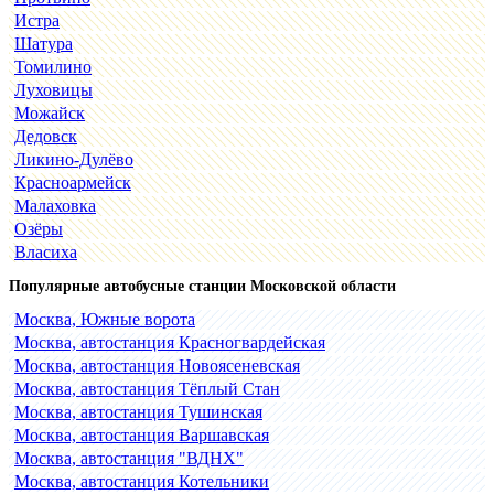
Истра
Шатура
Томилино
Луховицы
Можайск
Дедовск
Ликино-Дулёво
Красноармейск
Малаховка
Озёры
Власиха
Популярные автобусные станции Московской области
Москва, Южные ворота
Москва, автостанция Красногвардейская
Москва, автостанция Новоясеневская
Москва, автостанция Тёплый Стан
Москва, автостанция Тушинская
Москва, автостанция Варшавская
Москва, автостанция "ВДНХ"
Москва, автостанция Котельники