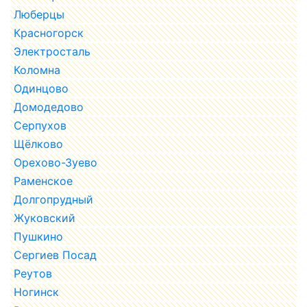
Люберцы
Красногорск
Электросталь
Коломна
Одинцово
Домодедово
Серпухов
Щёлково
Орехово-Зуево
Раменское
Долгопрудный
Жуковский
Пушкино
Сергиев Посад
Реутов
Ногинск