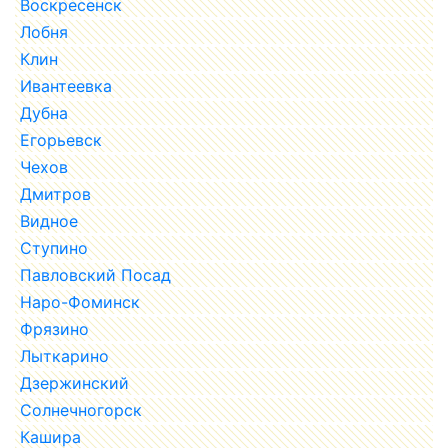
Воскресенск
Лобня
Клин
Ивантеевка
Дубна
Егорьевск
Чехов
Дмитров
Видное
Ступино
Павловский Посад
Наро-Фоминск
Фрязино
Лыткарино
Дзержинский
Солнечногорск
Кашира