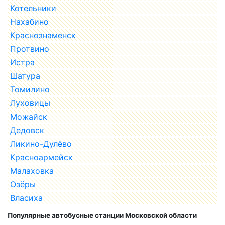
Котельники
Нахабино
Краснознаменск
Протвино
Истра
Шатура
Томилино
Луховицы
Можайск
Дедовск
Ликино-Дулёво
Красноармейск
Малаховка
Озёры
Власиха
Популярные автобусные станции Московской области