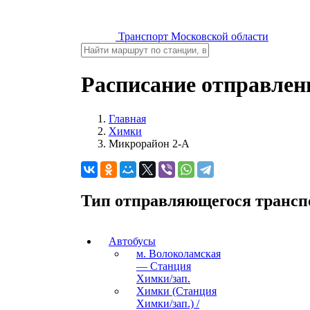
Транспорт Московской области
Расписание отправлен
Главная
Химки
Микрорайон 2-А
Тип отправляющегося трансп
Автобусы
м. Волоколамская
— Станция
Химки/зап.
Химки (Станция
Химки/зап.) /