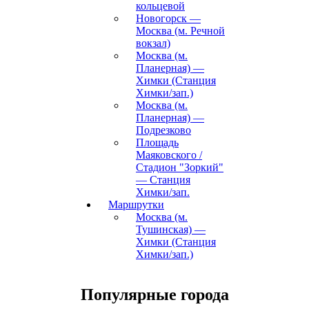
кольцевой
Новогорск —
Москва (м. Речной
вокзал)
Москва (м.
Планерная) —
Химки (Станция
Химки/зап.)
Москва (м.
Планерная) —
Подрезково
Площадь
Маяковского /
Стадион "Зоркий"
— Станция
Химки/зап.
Маршрутки
Москва (м.
Тушинская) —
Химки (Станция
Химки/зап.)
Популярные города