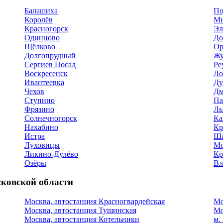
Балашиха
По
Королёв
М
Красногорск
Эл
Одинцово
До
Щёлково
Ор
Долгопрудный
Жу
Сергиев Посад
Ре
Воскресенск
Ло
Ивантеевка
Ду
Чехов
Дм
Ступино
Па
Фрязино
Лы
Солнечногорск
Ка
Нахабино
Кр
Истра
Ша
Луховицы
Мо
Ликино-Дулёво
Кр
Озёры
Вл
ковской области
Москва, автостанция Красногвардейская
Мо
Москва, автостанция Тушинская
Мо
Москва, автостанция Котельники
м.