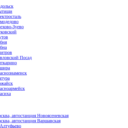
дольск
ытищи
ектросталь
модедово
ехово-Зуево
ковский
утов
бня
бна
итров
вловский Посад
ткарино
шира
аснознаменск
тура
жайск
асноармейск
асиха
сква, автостанция Новоясеневская
сква, автостанция Варшавская
 Алтуфьево