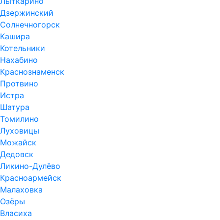
Лыткарино
Дзержинский
Солнечногорск
Кашира
Котельники
Нахабино
Краснознаменск
Протвино
Истра
Шатура
Томилино
Луховицы
Можайск
Дедовск
Ликино-Дулёво
Красноармейск
Малаховка
Озёры
Власиха