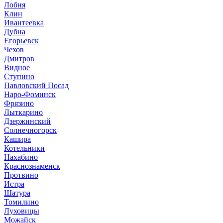
Лобня
Клин
Ивантеевка
Дубна
Егорьевск
Чехов
Дмитров
Видное
Ступино
Павловский Посад
Наро-Фоминск
Фрязино
Лыткарино
Дзержинский
Солнечногорск
Кашира
Котельники
Нахабино
Краснознаменск
Протвино
Истра
Шатура
Томилино
Луховицы
Можайск