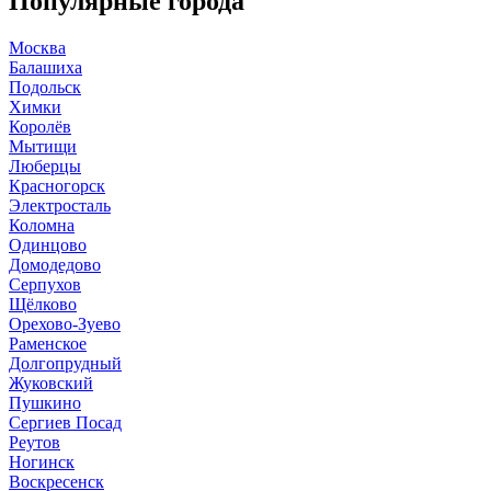
Популярные города
Москва
Балашиха
Подольск
Химки
Королёв
Мытищи
Люберцы
Красногорск
Электросталь
Коломна
Одинцово
Домодедово
Серпухов
Щёлково
Орехово-Зуево
Раменское
Долгопрудный
Жуковский
Пушкино
Сергиев Посад
Реутов
Ногинск
Воскресенск