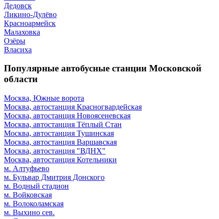
Дедовск
Ликино-Дулёво
Красноармейск
Малаховка
Озёры
Власиха
Популярные автобусные станции Московской
области
Москва, Южные ворота
Москва, автостанция Красногвардейская
Москва, автостанция Новоясеневская
Москва, автостанция Тёплый Стан
Москва, автостанция Тушинская
Москва, автостанция Варшавская
Москва, автостанция "ВДНХ"
Москва, автостанция Котельники
м. Алтуфьево
м. Бульвар Дмитрия Донского
м. Водный стадион
м. Войковская
м. Волоколамская
м. Выхино сев.