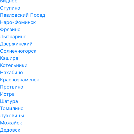
Видное
Ступино
Павловский Посад
Наро-Фоминск
Фрязино
Лыткарино
Дзержинский
Солнечногорск
Кашира
Котельники
Нахабино
Краснознаменск
Протвино
Истра
Шатура
Томилино
Луховицы
Можайск
Дедовск