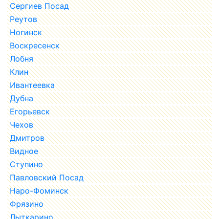
Сергиев Посад
Реутов
Ногинск
Воскресенск
Лобня
Клин
Ивантеевка
Дубна
Егорьевск
Чехов
Дмитров
Видное
Ступино
Павловский Посад
Наро-Фоминск
Фрязино
Лыткарино