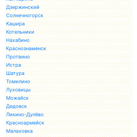
Дзержинский
Солнечногорск
Кашира
Котельники
Нахабино
Краснознаменск
Протвино
Истра
Шатура
Томилино
Луховицы
Можайск
Дедовск
Ликино-Дулёво
Красноармейск
Малаховка