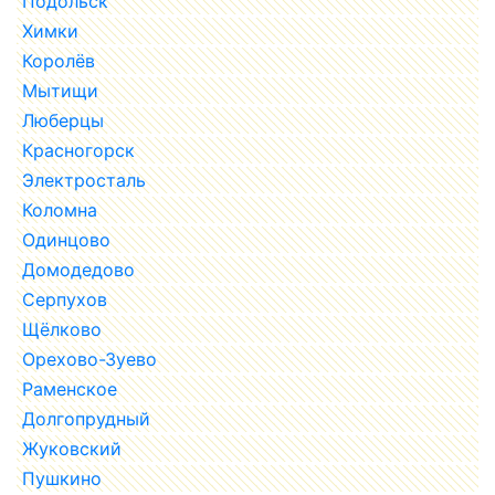
Подольск
Химки
Королёв
Мытищи
Люберцы
Красногорск
Электросталь
Коломна
Одинцово
Домодедово
Серпухов
Щёлково
Орехово-Зуево
Раменское
Долгопрудный
Жуковский
Пушкино