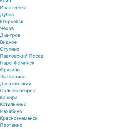
Клин
Ивантеевка
Дубна
Егорьевск
Чехов
Дмитров
Видное
Ступино
Павловский Посад
Наро-Фоминск
Фрязино
Лыткарино
Дзержинский
Солнечногорск
Кашира
Котельники
Нахабино
Краснознаменск
Протвино