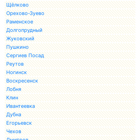
Щёлково
Орехово-Зуево
Раменское
Долгопрудный
Жуковский
Пушкино
Сергиев Посад
Реутов
Ногинск
Воскресенск
Лобня
Клин
Ивантеевка
Дубна
Егорьевск
Чехов
Дмитров