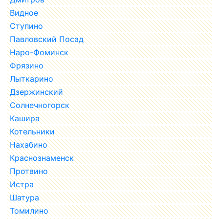
Видное
Ступино
Павловский Посад
Наро-Фоминск
Фрязино
Лыткарино
Дзержинский
Солнечногорск
Кашира
Котельники
Нахабино
Краснознаменск
Протвино
Истра
Шатура
Томилино