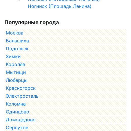
Ногинск (Площадь Ленина)
Популярные города
Москва
Балашиха
Подольск
Химки
Королёв
Мытищи
Люберцы
Красногорск
Электросталь
Коломна
Одинцово
Домодедово
Серпухов