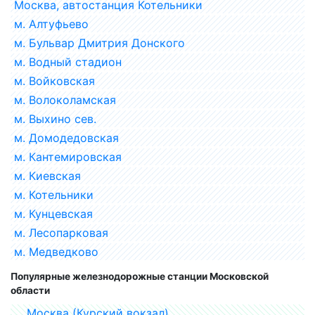
Москва, автостанция Котельники
м. Алтуфьево
м. Бульвар Дмитрия Донского
м. Водный стадион
м. Войковская
м. Волоколамская
м. Выхино сев.
м. Домодедовская
м. Кантемировская
м. Киевская
м. Котельники
м. Кунцевская
м. Лесопарковая
м. Медведково
Популярные железнодорожные станции Московской
области
Москва (Курский вокзал)