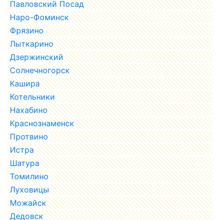
Павловский Посад
Наро-Фоминск
Фрязино
Лыткарино
Дзержинский
Солнечногорск
Кашира
Котельники
Нахабино
Краснознаменск
Протвино
Истра
Шатура
Томилино
Луховицы
Можайск
Дедовск