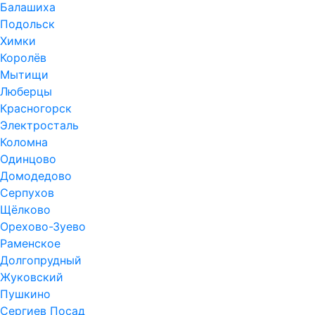
Балашиха
Подольск
Химки
Королёв
Мытищи
Люберцы
Красногорск
Электросталь
Коломна
Одинцово
Домодедово
Серпухов
Щёлково
Орехово-Зуево
Раменское
Долгопрудный
Жуковский
Пушкино
Сергиев Посад