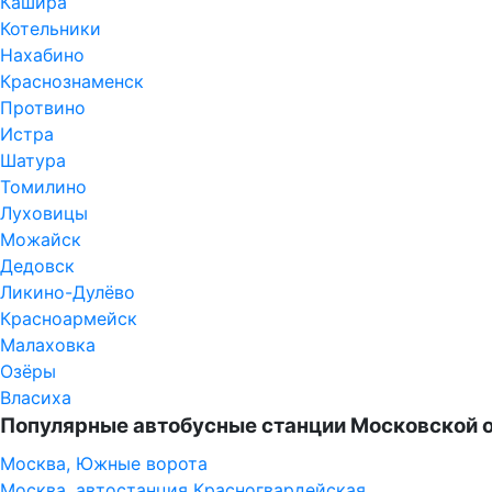
Кашира
Котельники
Нахабино
Краснознаменск
Протвино
Истра
Шатура
Томилино
Луховицы
Можайск
Дедовск
Ликино-Дулёво
Красноармейск
Малаховка
Озёры
Власиха
Популярные автобусные станции Московской 
Москва, Южные ворота
Москва, автостанция Красногвардейская