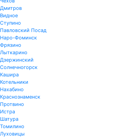
Чехов
Дмитров
Видное
Ступино
Павловский Посад
Наро-Фоминск
Фрязино
Лыткарино
Дзержинский
Солнечногорск
Кашира
Котельники
Нахабино
Краснознаменск
Протвино
Истра
Шатура
Томилино
Луховицы