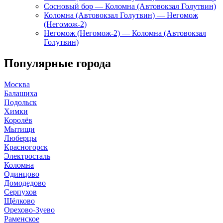
Сосновый бор — Коломна (Автовокзал Голутвин)
Коломна (Автовокзал Голутвин) — Негомож
(Негомож-2)
Негомож (Негомож-2) — Коломна (Автовокзал
Голутвин)
Популярные города
Москва
Балашиха
Подольск
Химки
Королёв
Мытищи
Люберцы
Красногорск
Электросталь
Коломна
Одинцово
Домодедово
Серпухов
Щёлково
Орехово-Зуево
Раменское