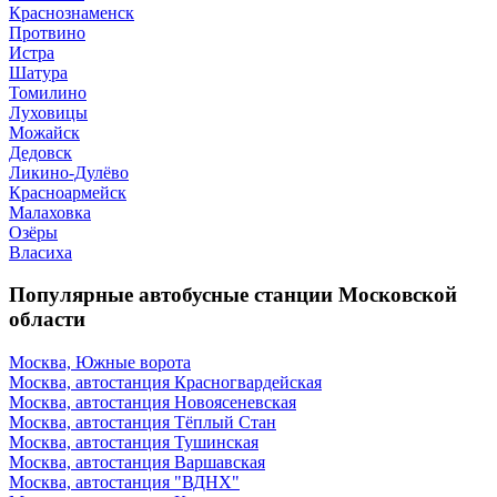
Краснознаменск
Протвино
Истра
Шатура
Томилино
Луховицы
Можайск
Дедовск
Ликино-Дулёво
Красноармейск
Малаховка
Озёры
Власиха
Популярные автобусные станции Московской
области
Москва, Южные ворота
Москва, автостанция Красногвардейская
Москва, автостанция Новоясеневская
Москва, автостанция Тёплый Стан
Москва, автостанция Тушинская
Москва, автостанция Варшавская
Москва, автостанция "ВДНХ"