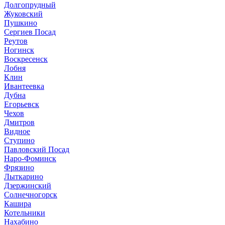
Долгопрудный
Жуковский
Пушкино
Сергиев Посад
Реутов
Ногинск
Воскресенск
Лобня
Клин
Ивантеевка
Дубна
Егорьевск
Чехов
Дмитров
Видное
Ступино
Павловский Посад
Наро-Фоминск
Фрязино
Лыткарино
Дзержинский
Солнечногорск
Кашира
Котельники
Нахабино