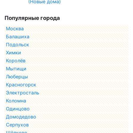
(Новые дома)
Популярные города
Москва
Балашиха
Подольск
Химки
Королёв
Мытищи
Люберцы
Красногорск
Электросталь
Коломна
Одинцово
Домодедово
Серпухов
Щёлково