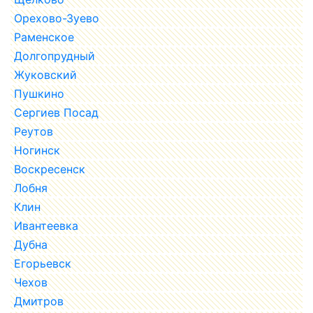
Орехово-Зуево
Раменское
Долгопрудный
Жуковский
Пушкино
Сергиев Посад
Реутов
Ногинск
Воскресенск
Лобня
Клин
Ивантеевка
Дубна
Егорьевск
Чехов
Дмитров