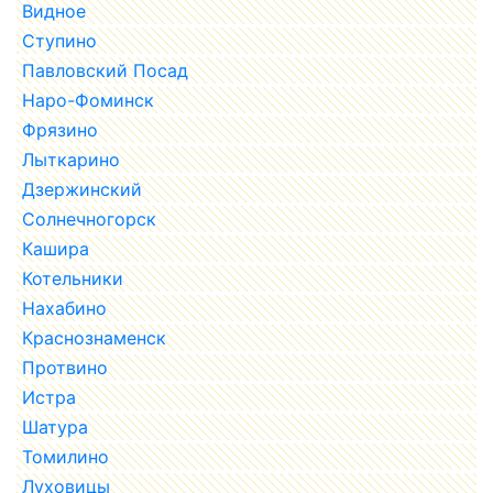
Видное
Ступино
Павловский Посад
Наро-Фоминск
Фрязино
Лыткарино
Дзержинский
Солнечногорск
Кашира
Котельники
Нахабино
Краснознаменск
Протвино
Истра
Шатура
Томилино
Луховицы