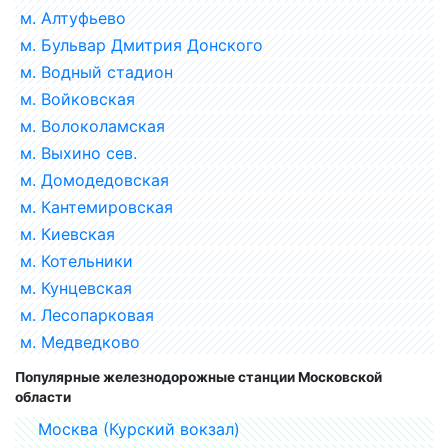
м. Алтуфьево
м. Бульвар Дмитрия Донского
м. Водный стадион
м. Войковская
м. Волоколамская
м. Выхино сев.
м. Домодедовская
м. Кантемировская
м. Киевская
м. Котельники
м. Кунцевская
м. Лесопарковая
м. Медведково
Популярные железнодорожные станции Московской
области
Москва (Курский вокзал)