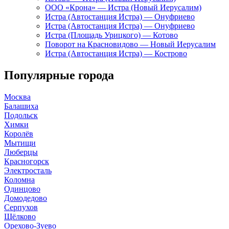
ООО «Крона» — Истра (Новый Иерусалим)
Истра (Автостанция Истра) — Онуфриево
Истра (Автостанция Истра) — Онуфриево
Истра (Площадь Урицкого) — Котово
Поворот на Красновидово — Новый Иерусалим
Истра (Автостанция Истра) — Кострово
Популярные города
Москва
Балашиха
Подольск
Химки
Королёв
Мытищи
Люберцы
Красногорск
Электросталь
Коломна
Одинцово
Домодедово
Серпухов
Щёлково
Орехово-Зуево