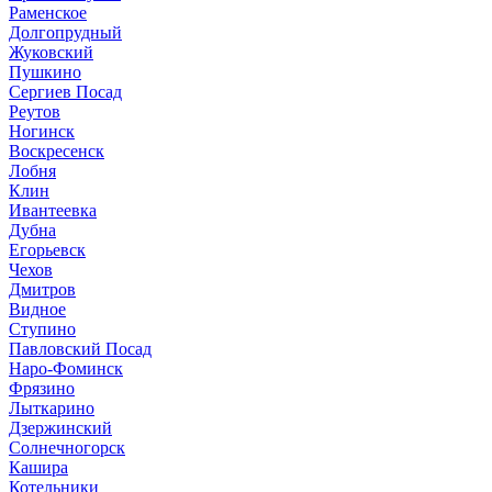
Раменское
Долгопрудный
Жуковский
Пушкино
Сергиев Посад
Реутов
Ногинск
Воскресенск
Лобня
Клин
Ивантеевка
Дубна
Егорьевск
Чехов
Дмитров
Видное
Ступино
Павловский Посад
Наро-Фоминск
Фрязино
Лыткарино
Дзержинский
Солнечногорск
Кашира
Котельники