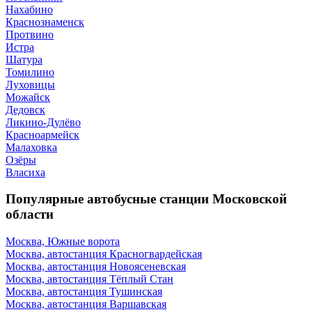
Нахабино
Краснознаменск
Протвино
Истра
Шатура
Томилино
Луховицы
Можайск
Дедовск
Ликино-Дулёво
Красноармейск
Малаховка
Озёры
Власиха
Популярные автобусные станции Московской
области
Москва, Южные ворота
Москва, автостанция Красногвардейская
Москва, автостанция Новоясеневская
Москва, автостанция Тёплый Стан
Москва, автостанция Тушинская
Москва, автостанция Варшавская