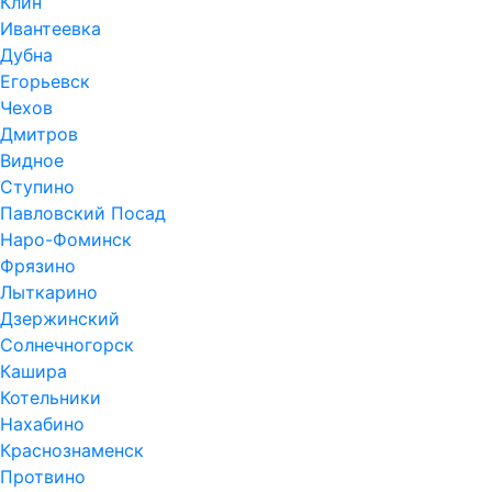
Клин
Ивантеевка
Дубна
Егорьевск
Чехов
Дмитров
Видное
Ступино
Павловский Посад
Наро-Фоминск
Фрязино
Лыткарино
Дзержинский
Солнечногорск
Кашира
Котельники
Нахабино
Краснознаменск
Протвино