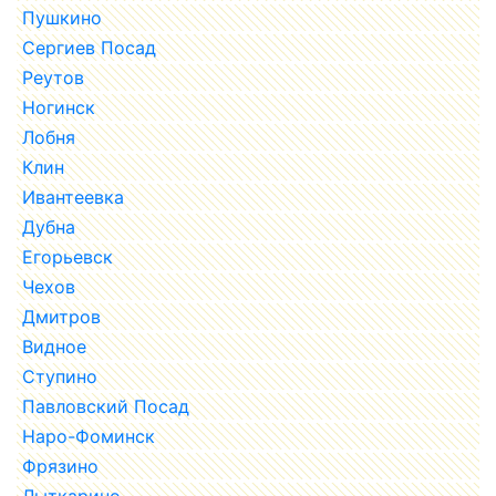
Пушкино
Сергиев Посад
Реутов
Ногинск
Лобня
Клин
Ивантеевка
Дубна
Егорьевск
Чехов
Дмитров
Видное
Ступино
Павловский Посад
Наро-Фоминск
Фрязино
Лыткарино