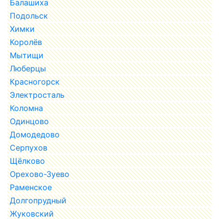
Балашиха
Подольск
Химки
Королёв
Мытищи
Люберцы
Красногорск
Электросталь
Коломна
Одинцово
Домодедово
Серпухов
Щёлково
Орехово-Зуево
Раменское
Долгопрудный
Жуковский