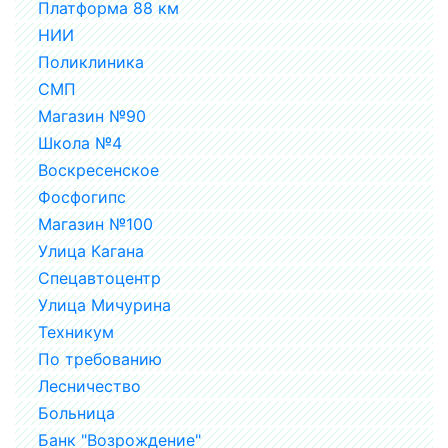
Платформа 88 км
НИИ
Поликлиника
СМП
Магазин №90
Школа №4
Воскресенское
Фосфогипс
Магазин №100
Улица Кагана
Спецавтоцентр
Улица Мичурина
Техникум
По требованию
Лесничество
Больница
Банк "Возрождение"