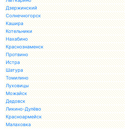
Дзержинский
Солнечногорск
Кашира
Котельники
Нахабино
Краснознаменск
Протвино
Истра
Шатура
Томилино
Луховицы
Можайск
Дедовск
Ликино-Дулёво
Красноармейск
Малаховка