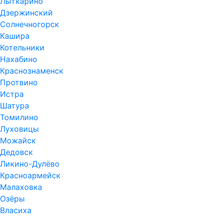
Лыткарино
Дзержинский
Солнечногорск
Кашира
Котельники
Нахабино
Краснознаменск
Протвино
Истра
Шатура
Томилино
Луховицы
Можайск
Дедовск
Ликино-Дулёво
Красноармейск
Малаховка
Озёры
Власиха