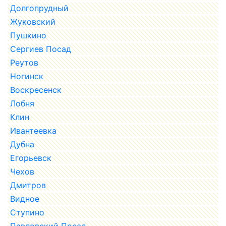
Долгопрудный
Жуковский
Пушкино
Сергиев Посад
Реутов
Ногинск
Воскресенск
Лобня
Клин
Ивантеевка
Дубна
Егорьевск
Чехов
Дмитров
Видное
Ступино
Павловский Посад