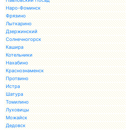
Наро-Фоминск
Фрязино
Лыткарино
Дзержинский
Солнечногорск
Кашира
Котельники
Нахабино
Краснознаменск
Протвино
Истра
Шатура
Томилино
Луховицы
Можайск
Дедовск