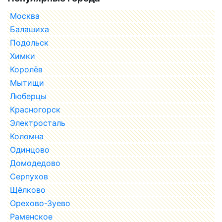
Москва
Балашиха
Подольск
Химки
Королёв
Мытищи
Люберцы
Красногорск
Электросталь
Коломна
Одинцово
Домодедово
Серпухов
Щёлково
Орехово-Зуево
Раменское