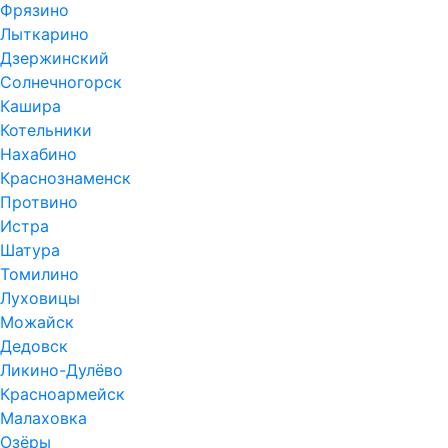
Фрязино
Лыткарино
Дзержинский
Солнечногорск
Кашира
Котельники
Нахабино
Краснознаменск
Протвино
Истра
Шатура
Томилино
Луховицы
Можайск
Дедовск
Ликино-Дулёво
Красноармейск
Малаховка
Озёры