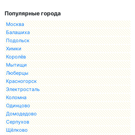
Популярные города
Москва
Балашиха
Подольск
Химки
Королёв
Мытищи
Люберцы
Красногорск
Электросталь
Коломна
Одинцово
Домодедово
Серпухов
Щёлково