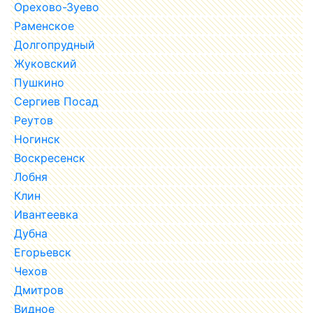
Орехово-Зуево
Раменское
Долгопрудный
Жуковский
Пушкино
Сергиев Посад
Реутов
Ногинск
Воскресенск
Лобня
Клин
Ивантеевка
Дубна
Егорьевск
Чехов
Дмитров
Видное