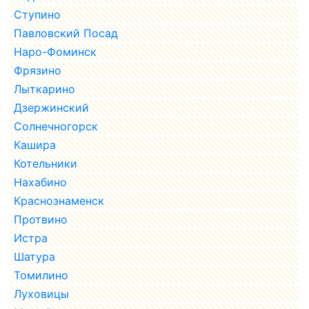
Ступино
Павловский Посад
Наро-Фоминск
Фрязино
Лыткарино
Дзержинский
Солнечногорск
Кашира
Котельники
Нахабино
Краснознаменск
Протвино
Истра
Шатура
Томилино
Луховицы