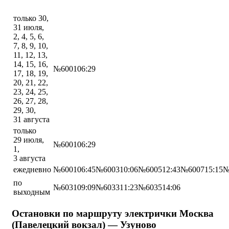
только 30,
31 июля,
2, 4, 5, 6,
7, 8, 9, 10,
11, 12, 13,
14, 15, 16,
№6001
06:29
17, 18, 19,
20, 21, 22,
23, 24, 25,
26, 27, 28,
29, 30,
31 августа
только
29 июля,
№6001
06:29
1,
3 августа
ежедневно
№6001
06:45
№6003
10:06
№6005
12:43
№6007
15:15
№
по
№6031
09:09
№6033
11:23
№6035
14:06
выходным
Остановки по маршруту электрички Москва
(Павелецкий вокзал) — Узуново