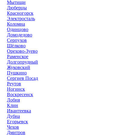
Мытищи
Люберцы
Красногорск
Электросталь
Коломна
Одинцово
Домодедово
Серпухов
Щёлково
Орехово-Зуево
Раменское
Долгопрудный
Жуковский
Пушкино
Сергиев Посад
Реутов
Ногинск
Воскресенск
Лобня
Клин
Ивантеевка
Дубна
Егорьевск
Чехов
Дмитров