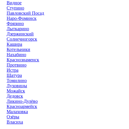
Видное
Ступино
Павловский Посад
Наро-Фоминск
Фрязино
Лыткарино
Дзержинский
Солнечногорск
Кашира
Котельники
Нахабино
Краснознаменск
Протвино
Истра
Шатура
Томилино
Луховицы
Можайск
Дедовск
Ликино-Дулёво
Красноармейск
Малаховка
Озёры
Власиха