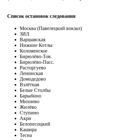
Список остановок следования
Москва (Павелецкий вокзал)
ЗИЛ
Варшавская
Нижние Котлы
Коломенское
Бирюлёво-Тов.
Бирюлёво-Пасс.
Расторгуево
Ленинская
Домодедово
Взлётная
Белые Столбы
Барыбино
Михнево
Жилёво
Ступино
Акри
Белопесоцкий
Кашира
Тесна