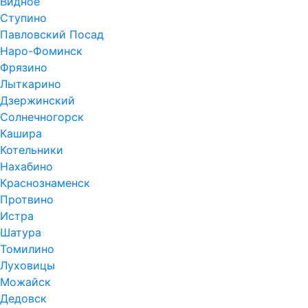
Видное
Ступино
Павловский Посад
Наро-Фоминск
Фрязино
Лыткарино
Дзержинский
Солнечногорск
Кашира
Котельники
Нахабино
Краснознаменск
Протвино
Истра
Шатура
Томилино
Луховицы
Можайск
Дедовск