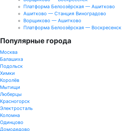
Платформа Белоозёрская — Ашитково
Ашитково — Станция Виноградово
Ворщиково — Ашитково
Платформа Белоозёрская — Воскресенск
Популярные города
Москва
Балашиха
Подольск
Химки
Королёв
Мытищи
Люберцы
Красногорск
Электросталь
Коломна
Одинцово
Домодедово