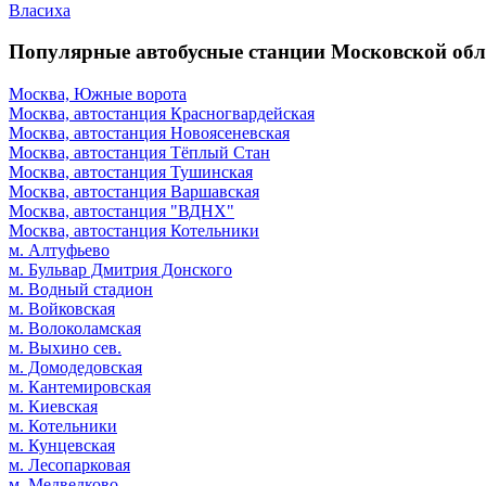
Власиха
Популярные автобусные станции Московской обл
Москва, Южные ворота
Москва, автостанция Красногвардейская
Москва, автостанция Новоясеневская
Москва, автостанция Тёплый Стан
Москва, автостанция Тушинская
Москва, автостанция Варшавская
Москва, автостанция "ВДНХ"
Москва, автостанция Котельники
м. Алтуфьево
м. Бульвар Дмитрия Донского
м. Водный стадион
м. Войковская
м. Волоколамская
м. Выхино сев.
м. Домодедовская
м. Кантемировская
м. Киевская
м. Котельники
м. Кунцевская
м. Лесопарковая
м. Медведково