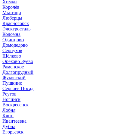
Химки
Королёв
Мытищи
Люберцы
Красногорск
Электросталь
Коломна
Одинцово
Домодедово
Серпухов
Щёлково
Орехово-Зуево
Раменское
Долгопрудный
Жуковский
Пушкино
Сергиев Посад
Реутов
Ногинск
Воскресенск
Лобня
Клин
Ивантеевка
Дубна
Егорьевск