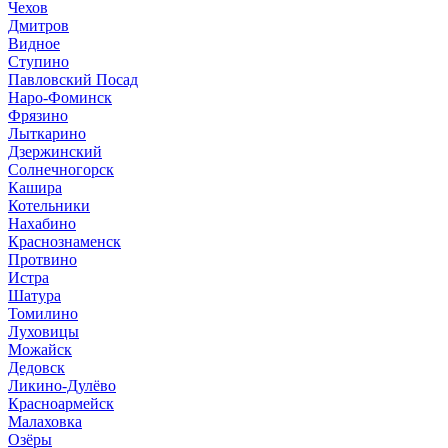
Чехов
Дмитров
Видное
Ступино
Павловский Посад
Наро-Фоминск
Фрязино
Лыткарино
Дзержинский
Солнечногорск
Кашира
Котельники
Нахабино
Краснознаменск
Протвино
Истра
Шатура
Томилино
Луховицы
Можайск
Дедовск
Ликино-Дулёво
Красноармейск
Малаховка
Озёры