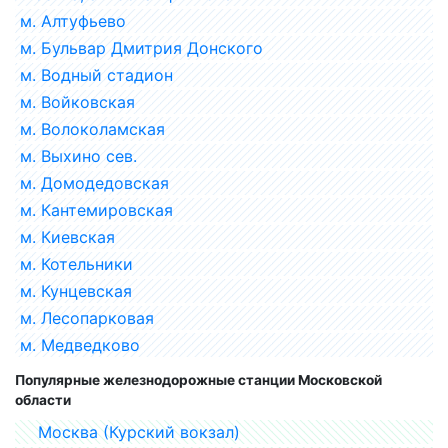
м. Алтуфьево
м. Бульвар Дмитрия Донского
м. Водный стадион
м. Войковская
м. Волоколамская
м. Выхино сев.
м. Домодедовская
м. Кантемировская
м. Киевская
м. Котельники
м. Кунцевская
м. Лесопарковая
м. Медведково
Популярные железнодорожные станции Московской
области
Москва (Курский вокзал)