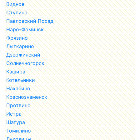
Видное
Ступино
Павловский Посад
Наро-Фоминск
Фрязино
Лыткарино
Дзержинский
Солнечногорск
Кашира
Котельники
Нахабино
Краснознаменск
Протвино
Истра
Шатура
Томилино
Луховицы