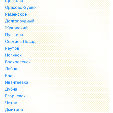
Щёлково
Орехово-Зуево
Раменское
Долгопрудный
Жуковский
Пушкино
Сергиев Посад
Реутов
Ногинск
Воскресенск
Лобня
Клин
Ивантеевка
Дубна
Егорьевск
Чехов
Дмитров