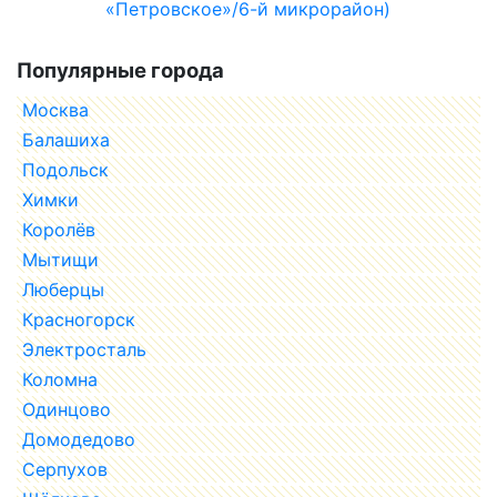
«Петровское»/6-й микрорайон)
Популярные города
Москва
Балашиха
Подольск
Химки
Королёв
Мытищи
Люберцы
Красногорск
Электросталь
Коломна
Одинцово
Домодедово
Серпухов