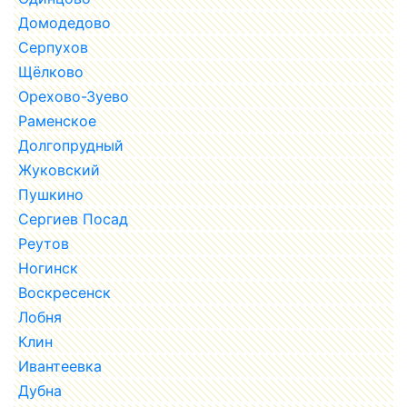
Домодедово
Серпухов
Щёлково
Орехово-Зуево
Раменское
Долгопрудный
Жуковский
Пушкино
Сергиев Посад
Реутов
Ногинск
Воскресенск
Лобня
Клин
Ивантеевка
Дубна