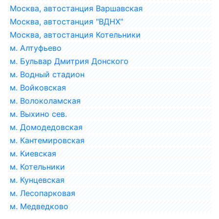
Москва, автостанция Варшавская
Москва, автостанция "ВДНХ"
Москва, автостанция Котельники
м. Алтуфьево
м. Бульвар Дмитрия Донского
м. Водный стадион
м. Войковская
м. Волоколамская
м. Выхино сев.
м. Домодедовская
м. Кантемировская
м. Киевская
м. Котельники
м. Кунцевская
м. Лесопарковая
м. Медведково