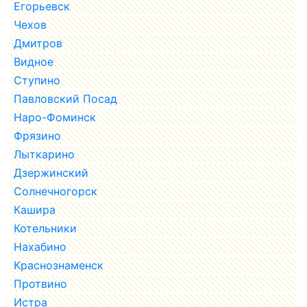
Егорьевск
Чехов
Дмитров
Видное
Ступино
Павловский Посад
Наро-Фоминск
Фрязино
Лыткарино
Дзержинский
Солнечногорск
Кашира
Котельники
Нахабино
Краснознаменск
Протвино
Истра