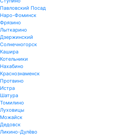
Ступино
Павловский Посад
Наро-Фоминск
Фрязино
Лыткарино
Дзержинский
Солнечногорск
Кашира
Котельники
Нахабино
Краснознаменск
Протвино
Истра
Шатура
Томилино
Луховицы
Можайск
Дедовск
Ликино-Дулёво