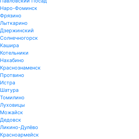
Павловский Посад
Наро-Фоминск
Фрязино
Лыткарино
Дзержинский
Солнечногорск
Кашира
Котельники
Нахабино
Краснознаменск
Протвино
Истра
Шатура
Томилино
Луховицы
Можайск
Дедовск
Ликино-Дулёво
Красноармейск