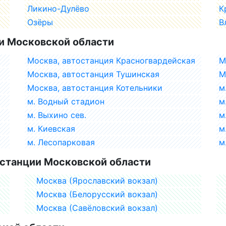
Ликино-Дулёво
К
Озёры
В
и Московской области
Москва, автостанция Красногвардейская
М
Москва, автостанция Тушинская
М
Москва, автостанция Котельники
м
м. Водный стадион
м
м. Выхино сев.
м
м. Киевская
м
м. Лесопарковая
м
станции Московской области
Москва (Ярославский вокзал)
Москва (Белорусский вокзал)
Москва (Савёловский вокзал)