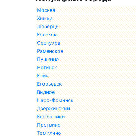
Москва
Химки
Люберцы
Коломна
Серпухов
Раменское
Пушкино
Ногинск
Клин
Егорьевск
Видное
Наро-Фоминск
Дзержинский
Котельники
Протвино
Томилино