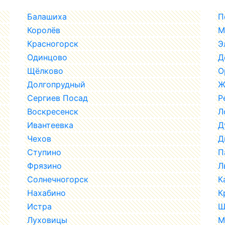
Балашиха
П
Королёв
М
Красногорск
Э
Одинцово
Д
Щёлково
О
Долгопрудный
Ж
Сергиев Посад
Р
Воскресенск
Л
Ивантеевка
Д
Чехов
Д
Ступино
П
Фрязино
Л
Солнечногорск
К
Нахабино
К
Истра
Ш
Луховицы
М