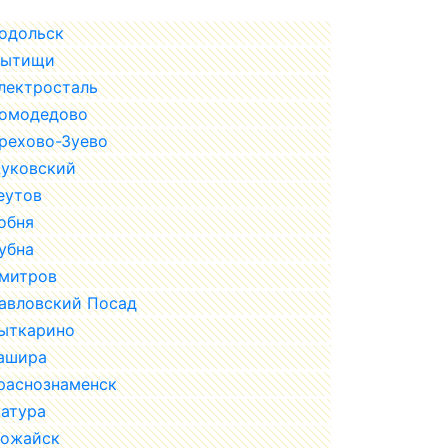
одольск
ытищи
лектросталь
омодедово
рехово-Зуево
уковский
еутов
обня
убна
митров
авловский Посад
ыткарино
ашира
раснознаменск
атура
ожайск