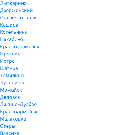
Лыткарино
Дзержинский
Солнечногорск
Кашира
Котельники
Нахабино
Краснознаменск
Протвино
Истра
Шатура
Томилино
Луховицы
Можайск
Дедовск
Ликино-Дулёво
Красноармейск
Малаховка
Озёры
Власиха