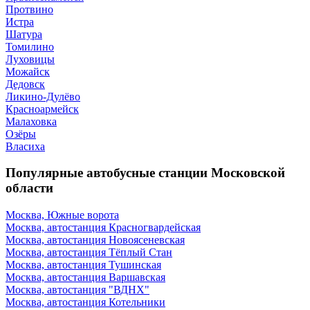
Протвино
Истра
Шатура
Томилино
Луховицы
Можайск
Дедовск
Ликино-Дулёво
Красноармейск
Малаховка
Озёры
Власиха
Популярные автобусные станции Московской
области
Москва, Южные ворота
Москва, автостанция Красногвардейская
Москва, автостанция Новоясеневская
Москва, автостанция Тёплый Стан
Москва, автостанция Тушинская
Москва, автостанция Варшавская
Москва, автостанция "ВДНХ"
Москва, автостанция Котельники