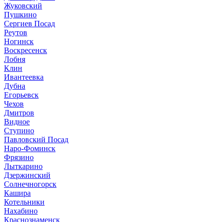
Жуковский
Пушкино
Сергиев Посад
Реутов
Ногинск
Воскресенск
Лобня
Клин
Ивантеевка
Дубна
Егорьевск
Чехов
Дмитров
Видное
Ступино
Павловский Посад
Наро-Фоминск
Фрязино
Лыткарино
Дзержинский
Солнечногорск
Кашира
Котельники
Нахабино
Краснознаменск