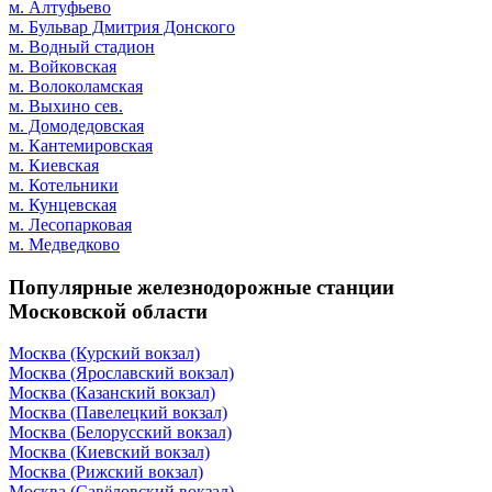
м. Алтуфьево
м. Бульвар Дмитрия Донского
м. Водный стадион
м. Войковская
м. Волоколамская
м. Выхино сев.
м. Домодедовская
м. Кантемировская
м. Киевская
м. Котельники
м. Кунцевская
м. Лесопарковая
м. Медведково
Популярные железнодорожные станции
Московской области
Москва (Курский вокзал)
Москва (Ярославский вокзал)
Москва (Казанский вокзал)
Москва (Павелецкий вокзал)
Москва (Белорусский вокзал)
Москва (Киевский вокзал)
Москва (Рижский вокзал)
Москва (Савёловский вокзал)