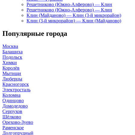
Решетниково (Южно-Алферово) — Клин
Решетниково (Южно-Алферово) — Клин
Клин (Майданово) — Клин (3-й микрорайон)
Клин (3-й микрорайон) — Клин (Майданово)
Популярные города
Москва
Балашиха
Подольск
Химки
Королёв
Мытищи
Люберцы
Красногорск
Электросталь
Коломна
Одинцово
Домодедово
Серпухов
Щёлково
Орехово-Зуево
Раменское
Долгопрудный