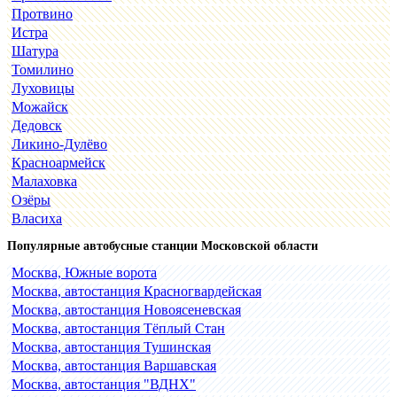
Протвино
Истра
Шатура
Томилино
Луховицы
Можайск
Дедовск
Ликино-Дулёво
Красноармейск
Малаховка
Озёры
Власиха
Популярные автобусные станции Московской области
Москва, Южные ворота
Москва, автостанция Красногвардейская
Москва, автостанция Новоясеневская
Москва, автостанция Тёплый Стан
Москва, автостанция Тушинская
Москва, автостанция Варшавская
Москва, автостанция "ВДНХ"