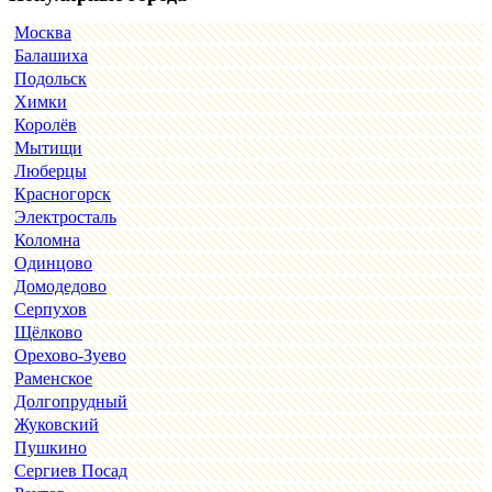
Москва
Балашиха
Подольск
Химки
Королёв
Мытищи
Люберцы
Красногорск
Электросталь
Коломна
Одинцово
Домодедово
Серпухов
Щёлково
Орехово-Зуево
Раменское
Долгопрудный
Жуковский
Пушкино
Сергиев Посад