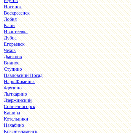
Реутов
Ногинск
Воскресенск
Лобня
Клин
Ивантеевка
Дубна
Егорьевск
Чехов
Дмитров
Видное
Ступино
Павловский Посад
Наро-Фоминск
Фрязино
Лыткарино
Дзержинский
Солнечногорск
Кашира
Котельники
Нахабино
Краснознаменск